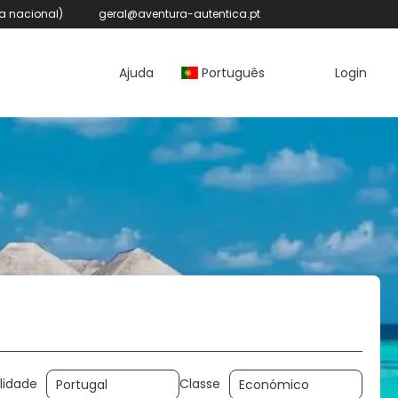
a nacional)
geral@aventura-autentica.pt
Ajuda
Português
Login
Rent-a-Car
Atividades
Pacotes
lidade
Classe