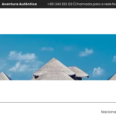
Aventura Autêntica
+351 243 332 123 (Chamada para a rede fix
+
Casas & Villas
Transferes
Transporte + Hotel
Naciona